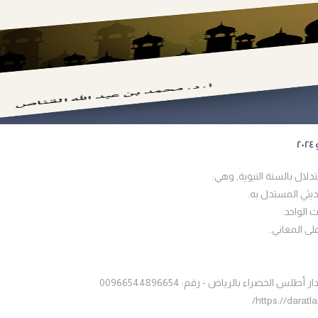
لال بالسنة النبوية, وهي:
ديثي المستدل به.
 الواحد.
لى المعاني.
 الخضراء بالرياض - رقم: 00966544896654