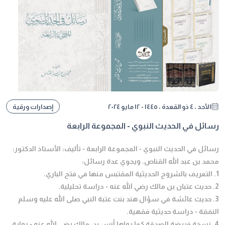
الأحد ، ٤ ذو القعدة ، ١٤٤٥ - ١٢ مايو ٢٠٢٤
إصدارات ورقية
رسائل في الحديث النبوي - المجموعة الرابعة
رسائل في الحديث النبوي - المجموعة الرابعة - تأليف: الأستاذ الدكتور:
محمد بن عبد الله القناص. ويحوي عدة رسائل:
1. التعريف بالشروح الحديثية المقتبس منها في فتح الباري.
2. حديث عتبان بن مالك رضي الله عنه - دراسة تحليلية.
3. حديث عائشة في سؤال هند بنت عتبة النبي صلى الله عليه وسلم
النفقة - دراسة حديثية فقهية.
4. نسخة فريضة الصدقة كما رواها أنس بن مالك رضي الله عنه - رواية