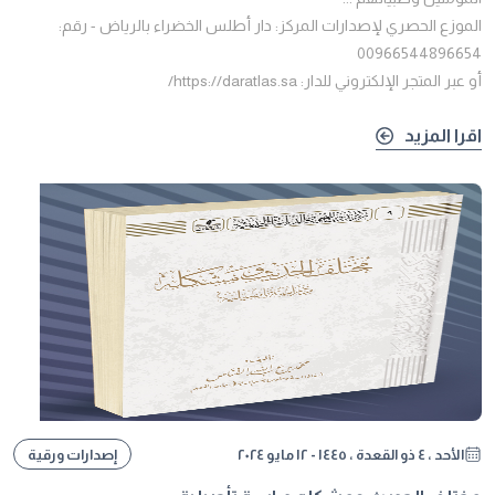
الموزع الحصري لإصدارات المركز: دار أطلس الخضراء بالرياض - رقم:
00966544896654
أو عبر المتجر الإلكتروني للدار: https://daratlas.sa/
اقرا المزيد
الأحد ، ٤ ذو القعدة ، ١٤٤٥ - ١٢ مايو ٢٠٢٤
إصدارات ورقية