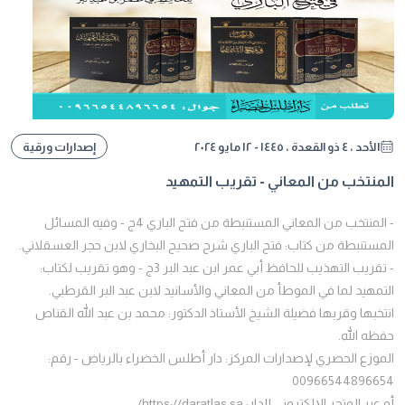
الأحد ، ٤ ذو القعدة ، ١٤٤٥ - ١٢ مايو ٢٠٢٤
إصدارات ورقية
المنتخب من المعاني - تقريب التمهيد
- المنتخب من المعاني المستنبطة من فتح الباري 4ج - وفيه المسائل
المستنبطة من كتاب: فتح الباري شرح صحيح البخاري لابن حجر العسقلاني.
- تقريب التهذيب للحافظ أبي عمر ابن عبد البر 3ج - وهو تقريب لكتاب:
التمهيد لما في الموطأ من المعاني والأسانيد لابن عبد البر القرطبي.
انتخبها وقربها فضيلة الشيخ الأستاذ الدكتور: محمد بن عبد الله القناص
حفظه الله.
الموزع الحصري لإصدارات المركز: دار أطلس الخضراء بالرياض - رقم:
00966544896654
أو عبر المتجر الإلكتروني للدار: https://daratlas.sa/