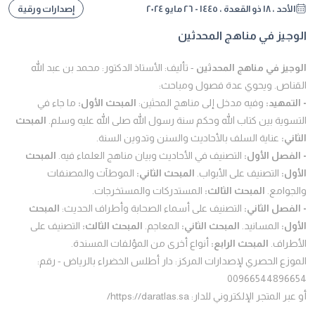
الأحد ، ١٨ ذو القعدة ، ١٤٤٥ - ٢٦ مايو ٢٠٢٤
إصدارات ورقية
الوجيز في مناهج المحدثين
الوجيز في مناهج المحدثين
- تأليف: الأستاذ الدكتور: محمد بن عبد الله
القناص. ويحوي عدة فصول ومباحث:
- التمهيد:
وفيه مدخل إلى مناهج المحثين:
المبحث الأول:
ما جاء في
التسوية بين كتاب الله وحكم سنة رسول الله صلى الله عليه وسلم.
المبحث
الثاني:
عناية السلف بالأحاديث والسنن وتدوين السنة.
- الفصل الأول:
التصنيف في الأحاديث وبيان مناهج العلماء فيه.
المبحث
الأول:
التصنيف على الأبواب.
المبحث الثاني:
الموطآت والمصنفات
والجوامع.
المبحث الثالث:
المستدركات والمستخرجات.
- الفصل الثاني:
التصنيف على أسماء الصحابة وأطراف الحديث:
المبحث
الأول:
المسانيد.
المبحث الثاني:
المعاجم.
المبحث الثالث:
التصنيف على
الأطراف.
المبحث الرابع:
أنواع أخرى من المؤلفات المسندة.
الموزع الحصري لإصدارات المركز: دار أطلس الخضراء بالرياض - رقم:
00966544896654
أو عبر المتجر الإلكتروني للدار: https://daratlas.sa/