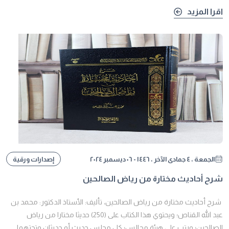
اقرا المزيد
الجمعة ، ٤ جمادى الآخر ، ١٤٤٦ - ٠٦ ديسمبر ٢٠٢٤
إصدارات ورقية
شرح أحاديث مختارة من رياض الصالحين
شرح أحاديث مختارة من رياض الصالحين، تأليف: الأستاذ الدكتور: محمد بن
عبد الله القناص؛ ويحتوي هذا الكتاب على (250) حديثا مختارا من رياض
الصالحين؛ ورتب على هيئة مجالس؛ كل مجلس حديث أو حديثان وتحتهما