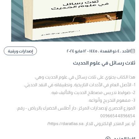
الأحد ، ٤ ذو القعدة ، ١٤٤٥ - ١٢ مايو ٢٠٢٤
إصدارات ورقية
ثلاث رسائل في علوم الحديث
هذا الكتاب يحتوي على ثلاث رسائل في علوم الحديث وهي:
1- الأصل العام في الأحداث التاريخية, وتطبيقاته في النقد الحديثي.
2- ضوابط تدريس مصطلح الحديث والتأليف فيه.
3- مفهوم التخريج وأنواعه.
الموزع الحصري لإصدارات المركز: دار أطلس الخضراء بالرياض - رقم:
00966544896654
أو عبر المتجر الإلكتروني للدار: https://daratlas.sa/
اقرا المزيد