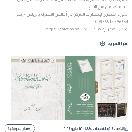
الاستنباط من فتح الباري.
الموزع الحصري لإصدارات المركز: دار أطلس الخضراء بالرياض - رقم:
00966544896654
أو عبر المتجر الإلكتروني للدار: https://daratlas.sa/
اقرا المزيد
الأحد ، ٤ ذو القعدة ، ١٤٤٥ - ١٢ مايو ٢٠٢٤
إصدارات ورقية