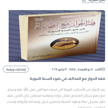
الأحد ، ٤ ذو القعدة ، ١٤٤٥ - ١٢ مايو ٢٠٢٤
إصدارات ورقية
فقه الحوار مع المخالف في ضوء السنة النبوية
يعد الحوار من الأساليب النبوية التي استخدمها النبي صلى الله عليه وسلم
مع جميع شرائح المجتمع, فكان حواره ونقاشه مبذولين لكل الناس, فقد
حاور مشركي مكة ويهود المدينة ونصارى نجران وصحابته وأزواجه ونساء
المؤمنين وصبيانهم ...