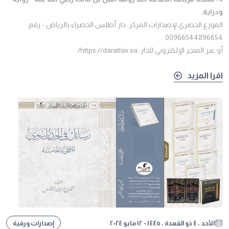
ودراية.
الموزع الحصري لإصدارات المركز: دار أطلس الخضراء بالرياض - رقم:
00966544896654
أو عبر المتجر الإلكتروني للدار: https://daratlas.sa/
اقرا المزيد
الأحد ، ٤ ذو القعدة ، ١٤٤٥ - ١٢ مايو ٢٠٢٤
إصدارات ورقية