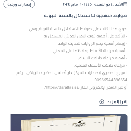
الأحد ، ٤ ذو القعدة ، ١٤٤٥ - ١٢ مايو ٢٠٢٤
إصدارات ورقية
ضوابط منهجية للاستدلال بالسنة النبوية
يحوي هذا الكتاب على ضوابط الاستدلال بالسنة النبوية, وهي:
- التأكيد على أهمية ثبوت النص الحديثي المستدل به.
- إيضاح أهمية جمع الروايات للحديث الواحد.
- أهمية مراعاة الألفاظ ودلالاتها على المعاني.
- أهمية مراعاة دلالات السياق.
- مراعاة دلالات الأسماء العلمية.
الموزع الحصري لإصدارات المركز: دار أطلس الخضراء بالرياض - رقم:
00966544896654
أو عبر المتجر الإلكتروني للدار: https://daratlas.sa/
اقرا المزيد