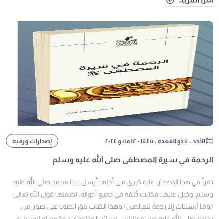
الأحد ، ٤ ذو القعدة ، ١٤٤٥ - ١٢ مايو ٢٠٢٤
إصدارات ورقية
الرحمة في سيرة المصطفى صلى الله عليه وسلم
تقرأ في هذا الإصدار: غاية كبرى من أجلها أرسل نبينا محمد صلى الله عليه
وسلم, وجُبل عليها, فكانت خُلقه في جميع أحواله, تضمنها قول الله تعالى:
{وما أرسلناك إلا رحمةً للعالمين} وهذا الكتاب يلقِ الضوء على صور من
رحمته صلى الله عليه وسلم بالناس وسائر المخلوقات, فجُمع له السبق في