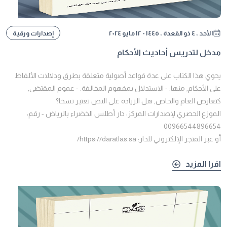
الأحد ، ٤ ذو القعدة ، ١٤٤٥ - ١٢ مايو ٢٠٢٤
إصدارات ورقية
مدخل لتدريس أحاديث الأحكام
يحوي هذا الكتاب على عدة قواعد أصولية متعلقة بطرق ودلالات الألفاظ
على الأحكام, منها: - الاستدلال بمفهوم المخالفة. - عموم المقتضى,
كتعارض العام والخاص, هل الزيادة على النص تعتبر نسخا؟
الموزع الحصري لإصدارات المركز: دار أطلس الخضراء بالرياض - رقم:
00966544896654
أو عبر المتجر الإلكتروني للدار: https://daratlas.sa/
اقرا المزيد