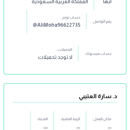
أبها
المملكة العربية السعودية
حساب تويتر :
رقم التواصل:
AliMoha96622735@
التحميلات :
حساب فيسبوك :
لا توجد تحميلات
د. سارة العتيبي
مكان العمل :
الرتبة العلمية :
المدينة :
ــــ
ــــ
ـــــ