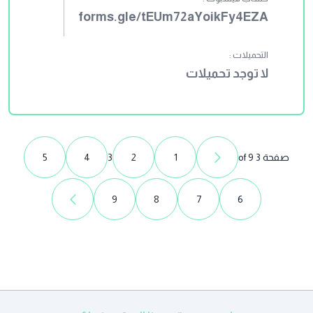
forms.gle/tEUm72aYoikFy4EZA
التحميلات :
لا توجد تحميلات
صفحة 3 of 9
1
2
3
4
5
9
8
7
6