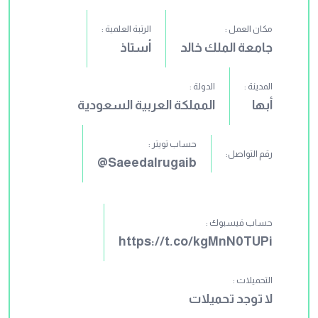
مكان العمل :
الرتبة العلمية :
جامعة الملك خالد
أستاذ
المدينة :
الدولة :
أبها
المملكة العربية السعودية
حساب تويتر :
رقم التواصل:
Saeedalrugaib@
حساب فيسبوك :
https://t.co/kgMnN0TUPi
التحميلات :
لا توجد تحميلات