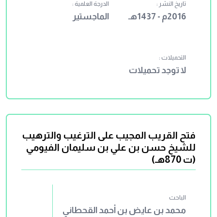
تاريخ النشر :
الدرجة العلمية :
2016م - 1437هـ
الماجستير
التحميلات :
لا توجد تحميلات
فتح القريب المجيب على الترغيب والترهيب
للشيخ حسن بن علي بن سليمان الفيومي
(ت 870هـ)
الباحث
محمد بن عايض بن أحمد القحطاني