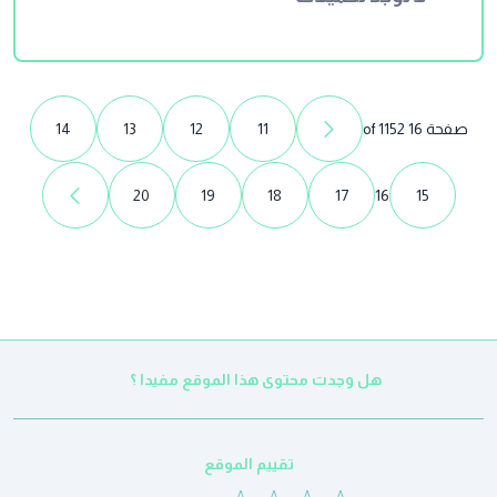
صفحة 16 of 1152
11
12
13
14
20
19
18
17
16
15
هل وجدت محتوى هذا الموقع مفيدا ؟
تقييم الموقع