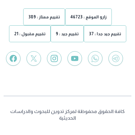
زارو الموقع :
46723
تقييم ممتاز :
389
تقييم جيد جدا :
37
تقييم جيد :
9
تقييم مقبول :
21
كافة الحقوق محفوظة لمركز تدوين للبحوث والدراسات
الحديثية