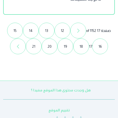
صفحة 17 of 1152
12
13
14
15
21
20
19
18
17
16
هل وجدت محتوى هذا الموقع مفيدا ؟
تقييم الموقع