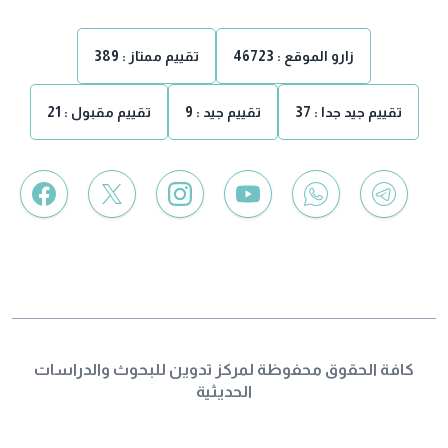
زارو الموقع :
46723
تقييم ممتاز :
389
تقييم جيد جدا :
37
تقييم جيد :
9
تقييم مقبول :
21
كافة الحقوق محفوظة لمركز تدوين للبحوث والدراسات
الحديثية