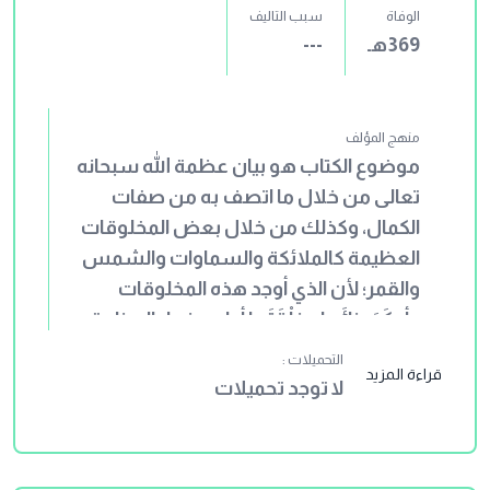
الوفاة
سبب التاليف
369هـ
---
منهج المؤلف
موضوع الكتاب هو بيان عظمة الله سبحانه
تعالى من خلال ما اتصف به من صفات
الكمال، وكذلك من خلال بعض المخلوقات
العظيمة كالملائكة والسماوات والشمس
والقمر؛ لأن الذي أوجد هذه المخلوقات
وأحكَمَ بِنائَها وخِلْقَتَها أولى منها بالعظمة
والقوة، سبحانه وتعالى. وقد قسّم أبو
التحميلات :
قراءة المزيد
الشيخ الأصبهاني _رحمه الله_ الكتاب إلى
لا توجد تحميلات
مباحث وأبواب، وجعل لكل منها عنوانًا،
وأورد تحت كل ترجمة ما يناسبها من آيات
قرآنية وأحاديث وآثار، إلا أنه لم يلتزم هذا