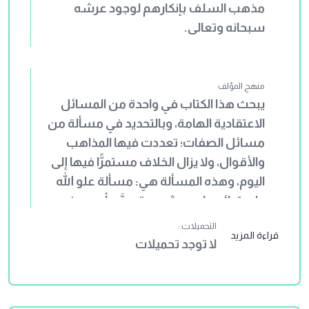
مذهب السلف بإنكارهم لوجود عرشه
سبحانه وتعالى.
منهج المؤلف
يبحث هذا الكتاب في واحدة من المسائل
الاعتقادية الهامة، وبالتحديد في مسألة من
مسائل الصفات؛ تعددت فيها المذاهب
والأقوال، ولا يزال الخلاف مستمرًّا فيها إلى
اليوم، وهذه المسألة هي: مسألة علو الله
واستوائه على عرشه. وقد بيَّن أبو جعفر
ابن أبي شيبة _رحمه الله_ في هذا الكتاب
التحميلات :
قراءة المزيد
منهج السلف ومعتقدهم في المسألة من
لا توجد تحميلات
إثبات علو الله واستوائه على عرشه، وذلك
عن طريق النصوص التي بينت هذه
المسألة. ويُلاحظ على منهج أبي جعفر ابن