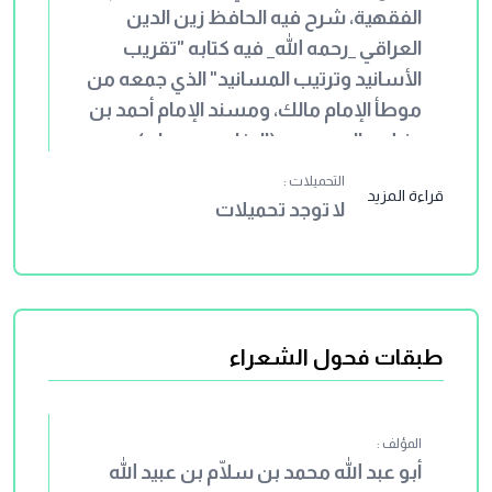
الفقهية، شرح فيه الحافظ زين الدين
العراقي _رحمه الله_ فيه كتابه "تقريب
الأسانيد وترتيب المسانيد" الذي جمعه من
موطأ الإمام مالك، ومسند الإمام أحمد بن
حنبل، والصحيحين (البخاري ومسلم)،
والسنن الأربعة (أبي داود والترمذي
التحميلات :
قراءة المزيد
والنسائي وابن ماجه)، والمستدرك للحاكم،
لا توجد تحميلات
ممن التزم الصحة في أحاديثه. وقد حذف
الإسناد، واكتفى بذكر الصحابي الذي روى
الحديث، ورتبه على أبواب الفقه، ثم بدأ
بشرحه شرحًا حديثيًا وفقهيًا. وقد شرح
طبقات فحول الشعراء
العراقي _رحمه الله_ نصف الكتاب تقريبًا، ولم
يكمله. وقد أتمه من بعده ابنه الحافظ أبو
زرعة أحمد بن عبد الرحيم العراقي _رحمه
المؤلف :
الله_.
أبو عبد الله محمد بن سلّام بن عبيد الله