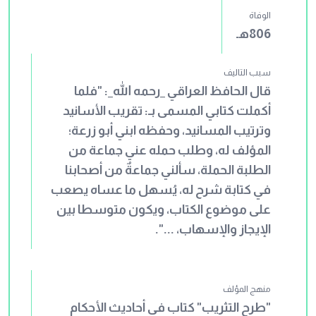
الوفاة
806هـ
سبب التاليف
قال الحافظ العراقي _رحمه الله_: "فلما
أكملت كتابي المسمى بـ: تقريب الأسانيد
وترتيب المسانيد، وحفظه ابني أبو زرعة؛
المؤلف له، وطلب حمله عني جماعة من
الطلبة الحملة، سألني جماعةٌ من أصحابنا
في كتابة شرح له، يُسهل ما عساه يصعب
على موضوع الكتاب، ويكون متوسطا بين
الإيجاز والإسهاب، ...".
منهج المؤلف
"طرح التثريب" كتاب في أحاديث الأحكام