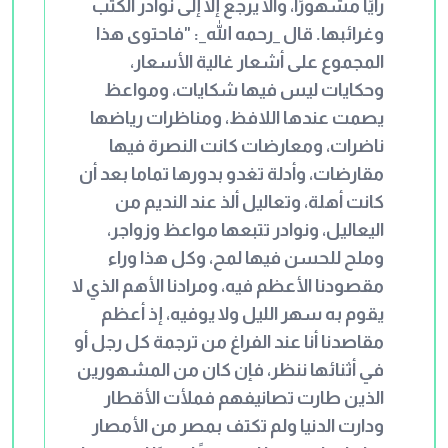
رأيًا مشهورًا، وألا يرجع إلا إلى نوادر الكتب
على ما رُوي لنا وذُكر، والله الموفق وهو
وغرائبها. قال _رحمه الله_: "فاحتوى هذا
حسبنا ونعم الوكيل".
المجموع على أشعار غالية الأسعار،
وحكايات ليس فيها شكايات، ومواعظ
يصمت عندها اللافظ، ومناظرات رياضها
ناضرات، ومعارضات كانت النصرة فيها
مقارضات، وأدلة تغدو بدورها تماما بعد أن
كانت أهلة، وتعاليل ألذ عند النديم من
اليعاليل، ونوادر تتبعها مواعظ وزواجر،
وملح للحسن فيها لمح، وكل هذا وراء
مقصودنا الأعظم فيه، ومرادنا الأهم الذي لا
يقوم به سهر الليل ولا يوفيه، إذ أعظم
مقاصدنا أنا عند الفراغ من ترجمة كل رجل أو
في أثنائها ننظر، فإن كان من المشهورين
الذين طارت تصانيفهم فملأت الأقطار
ودارت الدنيا ولم تكتف بمصر من الأمصار