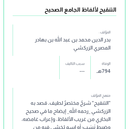
التنقيح لألفاظ الجامع الصحيح
المؤلف :
بدر الدين محمد بن عبد الله بن بهادر
المصري الزركشي
الوفاة
سبب التاليف
794هـ
---
منهج المؤلف
"التنقيح" شرحٌ مختصرٌ لطيف، قصد به
الزركشي _رحمه الله_ إيضاح ما في صحيح
البخاري من غريب الألفاظ، وإعراب غامضه،
وضبط نَسَبٍ؛ أو اسم يُخشى فيه من