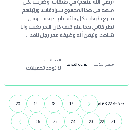
(رضي الله عنهم) في طبقات، وضربت لكل
منهم في هذا المجموع سرادقات، ورتبتهم
سبع طبقات كل مائة عام طبقة... ومن
نظر كتابي هذا علم كيف كان البدر يغيب وأنا
شاهد، وتيقن أنه وظيفة عمر رجل ناقد".
التحميلات :
قراءة المزيد
منهج المؤلف
لا توجد تحميلات
صفحة 22 of 68
17
18
19
20
26
25
24
23
22
21