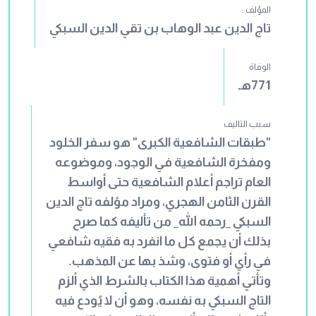
المؤلف :
شيوخه وتلاميذه، ثم يذكر له شيئًا من
تاج الدين عبد الوهاب بن تقي الدين السبكي
حديثه. وقد تكلّم أبو الشيخ _رحمه الله_ على
أسانيد بعض الأحاديث بالتصحيح
الوفاة
والتضعيف، وأبان عن علل بعض الأحاديث
771هـ
التي وقع فيها خطأ أو اختلاف، وتكلم على
بعض الرواة جرحًا وتعديلًا، إلا أنه لم يلتزم
سبب التاليف
الكلام على كل حديث أو سند؛ بل إنه ترك
"طبقات الشافعية الكبرى" هو سفر الخلود
الكثير من ذلك، وسكت عن كثير من
ومفخرة الشافعية في الوجود، وموضوعه
الضعيف والواهي ولم ينبه عليه. قال أبو
العام تراجم أعلام الشافعية حتى أواسط
الشيخ _رحمه الله_ في مقدمة كتابه هذا:
القرن الثامن الهجري، ومراد مؤلفه تاج الدين
"هذا كتاب «طبقات أسماء المحدثين ممن
السبكي _رحمه الله_ من تأليفه كما صرح
قدم أصبهان» من الصحابة والتابعين، ومن
بذلك أن يجمع كل ما انفرد به فقيه شافعي
كان بها؛ وقت فتحها إلى زماننا هذا، مع ذكر
في رأي أو فتوى، وشذ بها عن المذهب.
كل من تفرد به واحد منهم بذلك الحديث
وتأتي أهمية هذا الكتاب بالشرط الذي ألزم
ولم يروه غيره بذلك الإسناد أو حديث من
التاج السبكي به نفسه، وهو أن لا يُودع فيه
حديثه، وذكر أنسابهم، وأساميهم، وموتهم