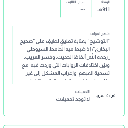
الوفاة
سبب التاليف
911هـ
---
منهج المؤلف
"التوشيح" بمثابة تعليقٍ لطيفٍ على "صحيح
البخاري"؛ إذ ضبط فيه الحافظ السيوطي
_رحمه الله_ ألفاظ الحديث، وفسر الغريب،
وبيّن اختلافات الروايات التي وردت فيه، مع
تسمية المبهم، وإعراب المشكل إلى غير
ذلك، ولم يفته من الشرح إلا الاستنباط.
التحميلات :
قراءة المزيد
لا توجد تحميلات