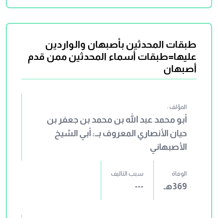
أربعة شعراء، وطبقة شعراء القرى؛ وهم
22 شاعراً، وطبقة شعراء اليهود؛ وهم 8
شعراء. وانظر في الكتاب الفصل الذي أوله:
طبقات المحدثين بأصبهان والواردين
(وكان لأهل البصرة في العربية قدمة) وفيه
عليها=طبقات أسماء المحدثين ممن قدم
سمى أئمة العربية من أهل البصرة، ولم
أصبهان
يذكر من أهل الكوفة غير المفضل الضبي.
المؤلف :
أبو محمد عبد الله بن محمد بن جعفر بن
حيان الأنصاري المعروف بــ: أبي الشيخ
الأصبهاني
الوفاة
سبب التاليف
369هـ
---