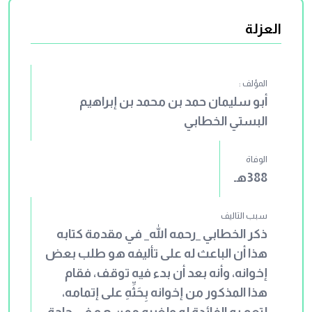
الترتيب في كل الأبواب، بل ربما أخلى
العزلة
الأبواب والمباحث من الأحاديث المرفوعة،
وربما قدم الآثار على الأحاديث. وقد بلغ عدد
الأبواب خمسين بابًا، وبلغ عدد الأحاديث
المؤلف :
والآثار ما يزيد على ألف وثلاثمائة نصًا
أبو سليمان حمد بن محمد بن إبراهيم
مسندًا. ويُؤخذ على المصنِّف _رحمه الله_
البستي الخطابي
إيراده للأحاديث الموضوعة والواهية، وذكره
للإسرائيليات.
الوفاة
388هـ
سبب التاليف
ذكر الخطابي _رحمه الله_ في مقدمة كتابه
هذا أن الباعث له على تأليفه هو طلب بعض
إخوانه، وأنه بعد أن بدء فيه توقف، فقام
هذا المذكور من إخوانه بِحَثِّهِ على إتمامه،