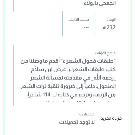
الجمحي بالولاء
الوفاة
سبب التاليف
232هـ
---
منهج المؤلف
"طبقات فحول الشعراء" أقدم ما وصلنا من
كتب طبقات الشعراء. عرض ابن سلّام
_رحمه الله_ في مقدمته لمسألة الشعر
المنحول، داعياً إلى ضرورة تنقية تراث الشعر
من الزيف، وترجم في كتابه لــ: 114 شاعراً،
جعلهم على طبقات، عشر طبقات من
الجاهلية، وتضم أربعين شاعراً، وعشر
التحميلات :
قراءة المزيد
طبقات من الإسلاميين، وتضم أربعين
لا توجد تحميلات
شاعراً أيضاً، وطبقة أصحاب المراثي وهم