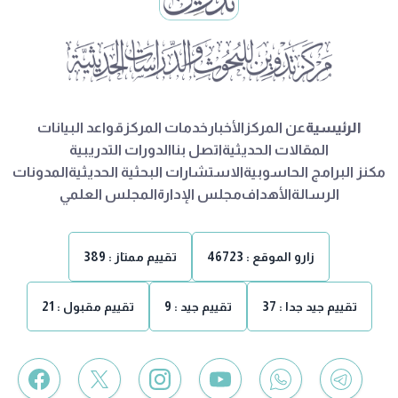
الرئيسية
عن المركز
الأخبار
خدمات المركز
قواعد البيانات
المقالات الحديثية
اتصل بنا
الدورات التدريبية
مكنز البرامج الحاسوبية
الاستشارات البحثية الحديثية
المدونات
الرسالة
الأهداف
مجلس الإدارة
المجلس العلمي
زارو الموقع :
46723
تقييم ممتاز :
389
تقييم جيد جدا :
37
تقييم جيد :
9
تقييم مقبول :
21