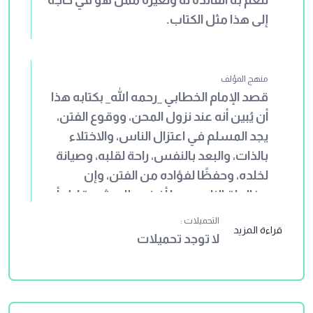
لتعم به الفائدة له ولغيره ممن هو في حاجة
إلى هذا مثل الكتاب.
منهج المؤلف
قصد الإمام الخطابي _رحمه الله_ بكتابه هذا
أن يُبين أنه عند نزول المحن، ووقوع الفتن،
يجد المسلم في اعتزال الناس، والاختلاء
بالذات، والبعد بالنفس، راحة لقلبه، وصيانة
لخلده، وحفظًا لفؤاده من الفتن، وإن
مخالطة الناس ربما أفضت إلى شر، قليل أو
كثير، وربما أدت إلى ما لا تحمد عقباه، فكان
التحميلات :
قراءة المزيد
الدواء الناجع؛ هو العزلة. وقد جمع الخطابي
لا توجد تحميلات
_رحمه الله_ في كتابه هذا من النصوص ما
يزيد على مائتين وأربعين نصًا مسندًا، منها
ما هو مرفوع إلى النبي (صلى الله عليه
وسلم)، ومنها ما هو دون ذلك. وقد أتت