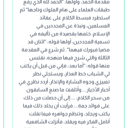
مقدمة الحمد، وأولها: "الحمد لله الذي رفع
طبقات العلماء على هام الملوك وتاجها" ثم
استطرد فبسط الكلام على عقائد
المسلمين، ونبذة عن المجددين في
الإسلام، ختمها بقصيدة من تأليفه في
تسمية المجددين، أولها قوله: "اثنان قد
مضيا فبورك فيهما". ثم شرع في المقدمة
الثالثة والتي شرح فيها منهجه، نقتبس
منها قوله: "أما بعد: فإني من قبل أن يكتب
لي الشباب خط العذار، ويستجلي نظر
تمييزي وجوه البشارة والإنذار، أردد نظري في
أخبار الأخيار... وأتلقفُ ما صنع السابقون
من سحر الكلام، ... إلى أن حصلت من ذلك
على فوائد جمة... فرأيت أن يخلد ذلك فيما
يكتب ويجلد، وتنظم جواهره فيما نقلت
أنامل الفكر فيه ويقلد، فأنزلت الشافعية