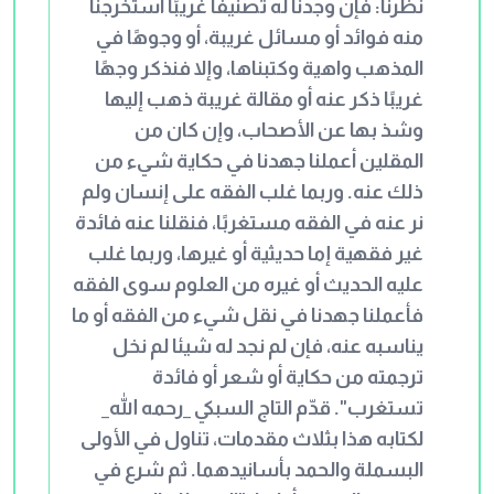
نظرنا: فإن وجدنا له تصنيفًا غريبًا استخرجنا
منه فوائد أو مسائل غريبة، أو وجوهًا في
المذهب واهية وكتبناها، وإلا فنذكر وجهًا
غريبًا ذكر عنه أو مقالة غريبة ذهب إليها
وشذ بها عن الأصحاب، وإن كان من
المقلين أعملنا جهدنا في حكاية شيء من
ذلك عنه. وربما غلب الفقه على إنسان ولم
نر عنه في الفقه مستغربًا، فنقلنا عنه فائدة
غير فقهية إما حديثية أو غيرها، وربما غلب
عليه الحديث أو غيره من العلوم سوى الفقه
فأعملنا جهدنا في نقل شيء من الفقه أو ما
يناسبه عنه، فإن لم نجد له شيئا لم نخل
ترجمته من حكاية أو شعر أو فائدة
تستغرب". قدّم التاج السبكي _رحمه الله_
لكتابه هذا بثلاث مقدمات، تناول في الأولى
البسملة والحمد بأسانيدهما. ثم شرع في