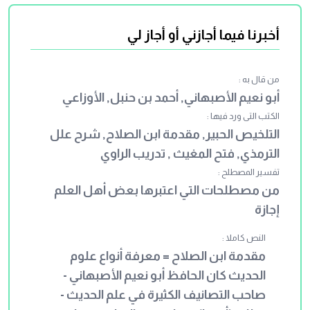
الشعر قراءة عليه، ومنع إطلاق حدثنا وأخبرنا
ابن المبارك ويحيى بن يحيى وأحمد والنسائي
أخبرنا فيما أجازني أو أجاز لي
وغيرهم وجوزوها طائفة. قيل: إن مذهب
الزهري ومالك وابن عيينة ويحيى القطان
من قال به :
والبخاري وجماعات من المحدثين ومعظم
أبو نعيم الأصبهاني, أحمد بن حنبل, الأوزاعي
الحجازيين والكوفيين، ومنهم من أجاز فيها
الكتب التى ورد فيها :
سمعت، ومنعت طائفة حدثنا وأجازت أخبرنا
التلخيص الحبير, مقدمة ابن الصلاح, شرح علل
وهو مذهب الشافعي وأصحابه ومسلم بن
الترمذي, فتح المغيث , تدريب الراوي
الحجاج وجمهور أهل الشرق، وقيل أنه
تفسير المصطلح :
مذهب أكثر المحدثين وروى عن ابن جريج
من مصطلحات التي اعتبرها بعض أهل العلم
والأوزاعي وابن وهب، وروى عن النسائي
إجازة
أيضاً وصار هو الشائع الغالب على أهل
الحديث.
النص كاملا :
مقدمة ابن الصلاح = معرفة أنواع علوم
الحديث كان الحافظ أبو نعيم الأصبهاني -
صاحب التصانيف الكثيرة في علم الحديث -