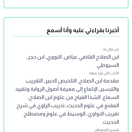
أن يقول: أجاز لي فلان، وإن لم يتعاصرا.
وفيه نظر ; فإن عدم الاجتماع في الزمان يلزم
في المكان، ولا عكس، وكأنه نظر إلى أن
المقصود بلوغ الخبر بالإذن، وهو حاصل
أخبرنا بقراءتي عليه وأنا أسمع
فيهما (وبه) أي: بالجواز مطلقا (قد سبقا)
أي: الخطيب (من) جماعة (كابن عمروس)
من قال به :
المالكي (مع) أبي يعلى بن (الفراء) الحنبلي،
ابن الصلاح القاضي عياض, النووي, ابن حجر,
والقاضي أبي عبد الله الدامغاني الحنفي وأبي
السيوطي
الطيب الطبري الشافعي فيما سمعه منه
الكتب التى ورد فيها :
الخطيب قديما قبل أن يقول ما تقدم، وكذا
مقدمة ابن الصلاح, التلخيص الحبير, التقريب
أجازه غيره من الشافعية، بل قال عياض: إنه
والتيسير, الإلماع إلى معرفة أصول الرواية وتقييد
أجازه معظم الشيوخ المتأخرين، قال: وبهذا
السماع, الشذا الفياح من علوم ابن الصلاح,
استمر عملهم بعد شرقا وغربا - انتهى.
المقنع في علوم الحديث, تدريب الراوي في شرح
تقريب النواوي, الوسيط في علوم ومصطلح
الحديث.
تفسير المصطلح :