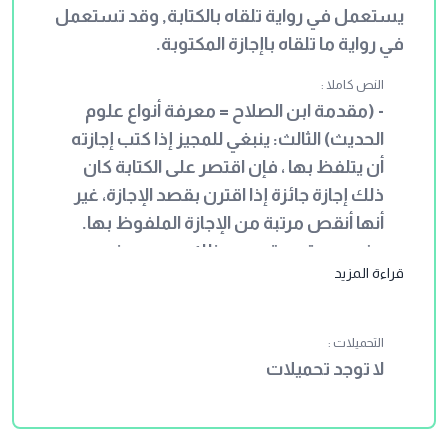
يستعمل في رواية تلقاه بالكتابة, وقد تستعمل
في رواية ما تلقاه باإجازة المكتوبة.
النص كاملا :
- (مقدمة ابن الصلاح = معرفة أنواع علوم
الحديث) الثالث: ينبغي للمجيز إذا كتب إجازته
أن يتلفظ بها ، فإن اقتصر على الكتابة كان
ذلك إجازة جائزة إذا اقترن بقصد الإجازة، غير
أنها أنقص مرتبة من الإجازة الملفوظ بها.
وغير مستبعد تصحيح ذلك بمجرد هذه
قراءة المزيد
الكتابة في باب الرواية التي جعلت فيه
القراءة على الشيخ مع أنه لم يلفظ بما قرئ
عليه، إخبارا منه بما قرئ عليه، على ما تقدم
التحميلات :
بيانه، والله أعلم. - (التقييد والإيضاح شرح
لا توجد تحميلات
مقدمة ابن الصلاح) الثالث: ينبغي للمجيز إذا
كتب أجازته أن يتلفظ بها فإن اقتصر على
الكتابة كان ذلك إجازة جائزة إذا اقترن بقصد