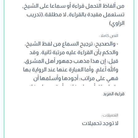
من ألفاظ التحمل قراءة أو سماعا على الشيخ,
تستعمل مقيدة بالقراءة, لا مطلقة.(تدريب
الراوي)
النص كاملا :
- والصحيح: ترجيح السماع من لفظ الشيخ،
والحكم بأن القراءة عليه مرتبة ثانية. وقد
قيل: إن هذا مذهب جمهور أهل المشرق،
والله أعلم. وأما العبارة عنها عند الرواية بها
فهي على مراتب: أجودها وأسلمها أن
يقول: (قرأت على فلان، أو قرئ على فلان،
قراءة المزيد
وأنا أسمع، فأقر به) فهذا سائغ من غير
إشكال . ويتلو ذلك ما يجوز من العبارات في
السماع من لفظ الشيخ مطلقة، إذا أتى بها
التحميلات :
هاهنا مقيدة، بأن يقول (حدثنا فلان قراءة
لا توجد تحميلات
عليه، أو: أخبرنا قراءة عليه) ونحو ذلك.(