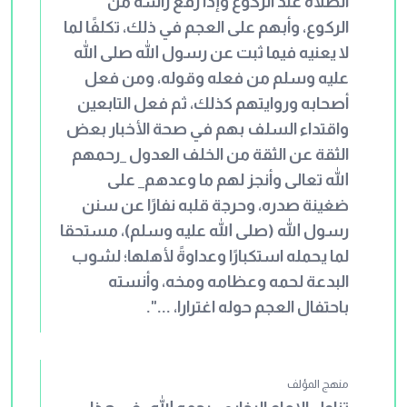
الصلاة عند الركوع وإذا رفع رأسه من
الركوع، وأبهم على العجم في ذلك، تكلفًا لما
لا يعنيه فيما ثبت عن رسول الله صلى الله
عليه وسلم من فعله وقوله، ومن فعل
أصحابه وروايتهم كذلك، ثم فعل التابعين
واقتداء السلف بهم في صحة الأخبار بعض
الثقة عن الثقة من الخلف العدول _رحمهم
الله تعالى وأنجز لهم ما وعدهم_ على
ضغينة صدره، وحرجة قلبه نفارًا عن سنن
رسول الله (صلى الله عليه وسلم)، مستحقا
لما يحمله استكبارًا وعداوةً لأهلها؛ لشوب
البدعة لحمه وعظامه ومخه، وأنسته
باحتفال العجم حوله اغترارا، ...".
منهج المؤلف