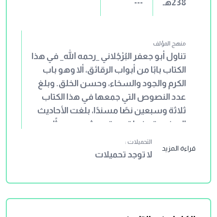
238هـ
---
منهج المؤلف
تناول أبو جعفر البُرْجُلاني _رحمه الله_ في هذا
الكتاب بابًا من أبواب الرقائق، ألا وهو باب
الكرم والجود والسخاء، وحسن الخلق. وبلغ
عدد النصوص التي جمعها في هذا الكتاب
ثلاثة وسبعين نصًا مسندًا، بلغت الأحاديث
المرفوعة منها تسعة وعشرين حديثًا،
والموقوفة أربعة عشر أثرًا، والمقطوعة
التحميلات :
قراءة المزيد
ثلاثين أثرًا. ولم يقم المصنف بتعليق أو
لا توجد تحميلات
توضيح أو شرح للمادة التي جمعها، وكذا لم
يلتزم الصحة في المرويات، بل روى الصحيح
والضعيف.