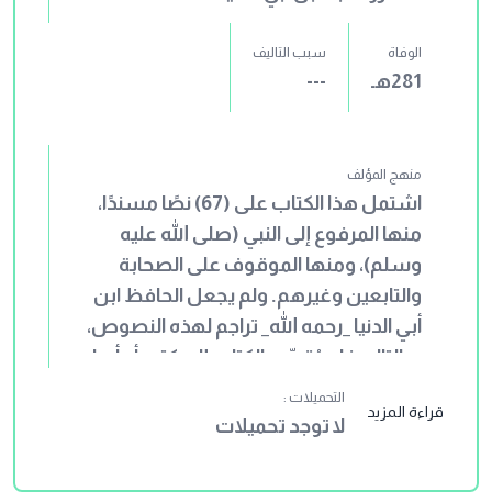
الوفاة
سبب التاليف
281هـ
---
منهج المؤلف
اشتمل هذا الكتاب على (67) نصًا مسندًا،
منها المرفوع إلى النبي (صلى الله عليه
وسلم)، ومنها الموقوف على الصحابة
والتابعين وغيرهم. ولم يجعل الحافظ ابن
أبي الدنيا _رحمه الله_ تراجم لهذه النصوص،
وبالتالي فلم يُقسّم الكتاب إلى كتب أو أبواب
أو نحو ذلك، بل سرد مادته سردًا. وكعادة
التحميلات :
قراءة المزيد
ابن أبي الدنيا _رحمه الله_ في سائر كتبه؛ فقد
لا توجد تحميلات
حشد ما يتعلق بالموضوع من الأخبار
والأشعار والقصص والحكايات. ولم يعتن