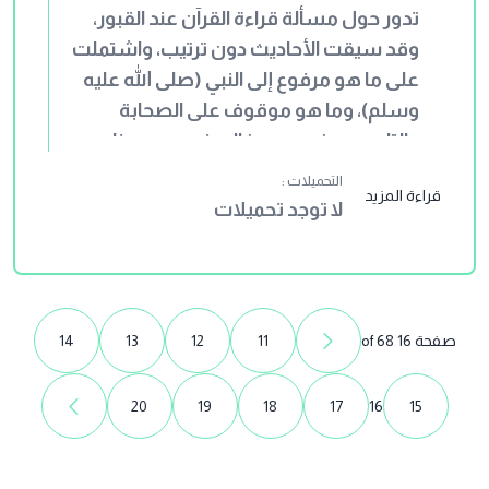
تدور حول مسألة قراءة القرآن عند القبور،
وقد سيقت الأحاديث دون ترتيب، واشتملت
على ما هو مرفوع إلى النبي (صلى الله عليه
وسلم)، وما هو موقوف على الصحابة
والتابعين وغيرهم. وغالب نصوص هذا
الجزء ضعيفة أو منكرة متنًا وسندًا، ويتخلل
التحميلات :
قراءة المزيد
الأسانيد مجاهيل عدة لا تراجم لهم. وقد
لا توجد تحميلات
سرد أبو بكر الخلال _رحمه الله_ هذه
النصوص دون تعليق عليها.
صفحة 16 of 68
11
12
13
14
20
19
18
17
16
15