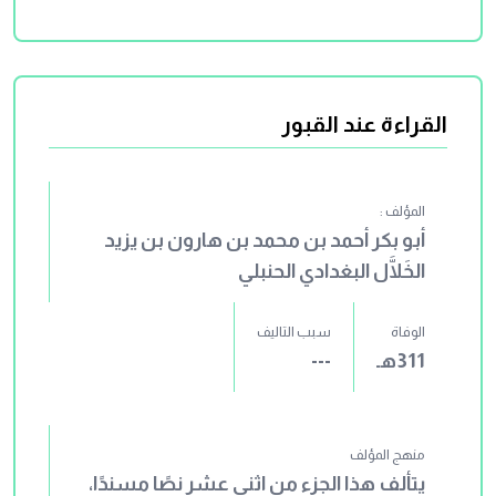
نُلاحظ أن الكتاب الذي بين أيدينا هو الجزء
الثاني من كتاب القضاء لسُريج بن يونس
_رحمه الله_، وبقيته مفقود، أما عدد أجزاء
القراءة عند القبور
الكتاب فلا يُعلم على وجه التحديد، وقد
تضمن الكتاب مائة نصٍّ مسندٍ.
المؤلف :
أبو بكر أحمد بن محمد بن هارون بن يزيد
الخَلَّال البغدادي الحنبلي
الوفاة
سبب التاليف
311هـ
---
منهج المؤلف
يتألف هذا الجزء من اثنى عشر نصًا مسندًا،