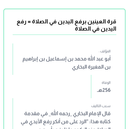
المؤلف بانتقاء الأسانيد الصحيحة، والطرق
القوية؛ وذلك دأبه في سائر مؤلفاته؛ لأنها
تدور في موضوعاتها بين الزهد والرقائق
قرة العينين برفع اليدين في الصلاة = رفع
اليدين في الصلاة
والآداب والفضائل، وقد مال المؤلف وبعض
المحدثين إلى التساهل في هذا الباب، ولو
أنه اجتهد في انتقاء نصوص الكتاب لكان هذا
المؤلف :
أفضل وقعًا، وأكثر نفعًا.
أبو عبد الله محمد بن إسماعيل بن إبراهيم
بن المغيرة البخاري
الوفاة
256هـ
سبب التاليف
قال الإمام البخاري _رحمه الله_ في مقدمة
كتابه هذا: "الرد على من أنكر رفع الأيدي في