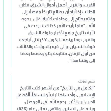
الغرب، والغربي أهمل أحوال الشرق، فكان
الطالب إذا أراد أن يطالع تاريخاً مفصلاً إلى
وقته يحتاج إلى مجلدات كثيرة. قال _رحمه
الله_: "فلما رأيت الأمر كذلك شرعت في
تأليف تاريخ جامع لأخبار ملوك الشرق
والغرب وما بينهما، ليكون تذكرة لي أراجعه
خوف النسيان، وآتي فيه بالحوادث والكائنات
من أول الزمان، متتابعة يتلو بعضها بعضا
إلى وقتنا هذا".
منهج المؤلف
"الكامل في التاريخ" من أشهر كتب التاريخ
الإسلامي، وأحسنها ترتيباً وتنسيقاً. ألّفه عز
الدين ابن الأثير _رحمه الله_ في الموصل،
ورتبه على السنين، وانتهى به إلى عام (628)