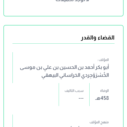
وسبعين نصًّا، ما بين أحاديث مرفوعة إلى
النبي (صلى الله عليه وسلم)، وآثارٍ موقوفة
على الصحابة والتابعين، وأبياتِ شعرٍ. وهذه
النصوص منها الصحيح ومنها الضعيف.
القضاء والقدر
المؤلف :
أبو بكر أحمد بن الحسين بن علي بن موسى
الخُسْرَوْجِردي الخراساني البيهقي
الوفاة
سبب التاليف
458هـ
---
منهج المؤلف