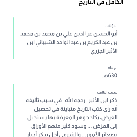
الكامل في التاريخ
المؤلف :
أبو الحسن عز الدين علي بن محمد بن محمد
بن عبد الكريم بن عبد الواحد الشيباني ابن
الأثير الجزري
الوفاة
630هـ
سبب التاليف
ذكر ابن الأثير _رحمه الله_ في سبب تأليفه
أنه رأى كتب التاريخ متباينة في تحصيل
الغرض، يكاد جوهر المعرفة بها يستحيل
إلى العرَض ... وسود كثير منهم الأوراق
بصغائر الأمور... والشرقي أخل بذكر أخبار